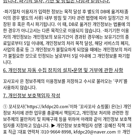
합니다. 파기의 절차, 기한 및 방법은 다음과 같습니다.
-파기절차
이용자가 입력한 정보는 목적 달성 후 별도의 DB에 옮겨져(종
이의 경우 별도의 서류) 내부 방침 및 기타 관련 법령에 따라 일정기간 저
장된 후 혹은 즉시 파기됩니다. 이 때, DB로 옮겨진 개인정보는 법률에 의
한 경우가 아니고서는 다른 목적으로 이용되지 않습니다.
-파기기한
이용
자의 개인정보는 개인정보의 보유기간이 경과된 경우에는 보유기간의 종
료일로부터 5일 이내에, 개인정보의 처리 목적 달성, 해당 서비스의 폐지,
사업의 종료 등 그 개인정보가 불필요하게 되었을 때에는 개인정보의 처리
가 불필요한 것으로 인정되는 날로부터 5일 이내에 그 개인정보를 파기합
니다.
6. 개인정보 자동 수집 장치의 설치•운영 및 거부에 관한 사항
꼬사꼬사 은 정보주체의 이용정보를 저장하고 수시로 불러오는 ‘쿠키’를
사용하지 않습니다.
7. 개인정보 보호책임자 작성
① 꼬사꼬사(‘
https://kfdpc20.com’이하
‘꼬사꼬사 쇼핑몰) 은(는) 개인
정보 처리에 관한 업무를 총괄해서 책임지고, 개인정보 처리와 관련한 정
보주체의 불만처리 및 피해구제 등을 위하여 아래와 같이 개인정보 보호책
임자를 지정하고 있습니다.
▶ 개인정보 보호책임자
성명 :윤혜진
직책 :대
표
직급 :대표
연락처 :010-9664-8998, kfdpc20@naver.com
※ 개인