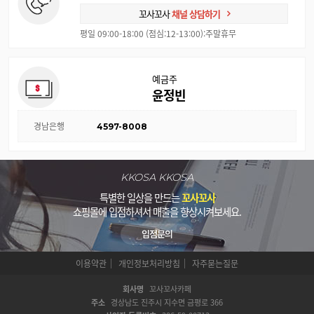
꼬사꼬사
채널 상담하기
평일 09:00-18:00 (점심:12-13:00):주말휴무
예금주
윤정빈
경남은행
4597-8008
KKOSA KKOSA
특별한 일상을 만드는
꼬사꼬사
쇼핑몰에 입점하셔서 매출을 향상시켜보세요.
입점문의
이용약관
개인정보처리방침
자주묻는질문
회사명
꼬사꼬사카페
주소
경상남도 진주시 지수면 금평로 366