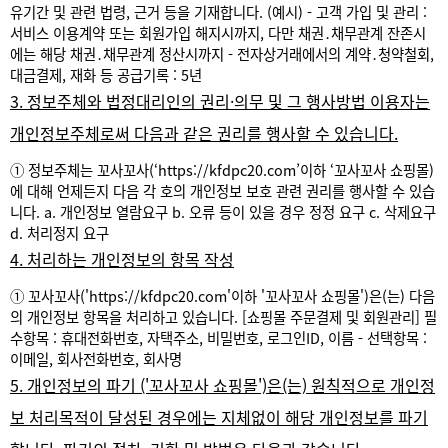
유기간 및 관련 법령, 근거 등을 기재합니다.
(예시)
- 고객 가입 및 관리 :
서비스 이용계약 또는 회원가입 해지시까지, 다만 채권․채무관계 잔존시
에는 해당 채권․채무관계 정산시까지
- 전자상거래에서의 계약․청약철회,
대금결제, 재화 등 공급기록 : 5년
3. 정보주체와 법정대리인의 권리·의무 및 그 행사방법 이용자는
개인정보주체로써 다음과 같은 권리를 행사할 수 있습니다.
① 정보주체는 꼬사꼬사(‘
https://kfdpc20.com’이하
‘꼬사꼬사 쇼핑몰)
에 대해 언제든지 다음 각 호의 개인정보 보호 관련 권리를 행사할 수 있습
니다.
a. 개인정보 열람요구
b. 오류 등이 있을 경우 정정 요구
c. 삭제요구
d. 처리정지 요구
4. 처리하는 개인정보의 항목 작성
① 꼬사꼬사('
https://kfdpc20.com
'이하 '꼬사꼬사 쇼핑몰')은(는) 다음
의 개인정보 항목을 처리하고 있습니다.
[쇼핑몰 주문결제 및 회원관리]
필
수항목 : 휴대전화번호, 자택주소, 비밀번호, 로그인ID, 이름
- 선택항목 :
이메일, 회사전화번호, 회사명
5. 개인정보의 파기 ('꼬사꼬사 쇼핑몰')은(는) 원칙적으로 개인정
보 처리목적이 달성된 경우에는 지체없이 해당 개인정보를 파기