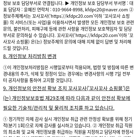
정보 보호 담당부서로 연결됩니다.
▶ 개인정보 보호 담당부서
부서명 : 대
표
담당자 : 윤혜진
연락처 : 010-9664-8998, kfdpc20@naver.com
②
정보주체께서는 꼬사꼬사(‘
https://kfdpc20.com’이하
‘꼬사꼬사 쇼핑
몰) 의 서비스(또는 사업)을 이용하시면서 발생한 모든 개인정보 보호 관련
문의, 불만처리, 피해구제 등에 관한 사항을 개인정보 보호책임자 및 담당
부서로 문의하실 수 있습니다. 꼬사꼬사(‘
https://kfdpc20.com’이하
‘꼬
사꼬사 쇼핑몰) 은(는) 정보주체의 문의에 대해 지체 없이 답변 및 처리해
드릴 것입니다.
8. 개인정보 처리방침 변경
①이 개인정보처리방침은 시행일로부터 적용되며, 법령 및 방침에 따른 변
경내용의 추가, 삭제 및 정정이 있는 경우에는 변경사항의 시행 7일 전부
터 공지사항을 통하여 고지할 것입니다.
9. 개인정보의 안전성 확보 조치 꼬사꼬사('꼬사꼬사 쇼핑몰')은
(는) 개인정보보호법 제29조에 따라 다음과 같이 안전성 확보에
필요한 기술적/관리적 및 물리적 조치를 하고 있습니다.
① 정기적인 자체 감사 실시
개인정보 취급 관련 안정성 확보를 위해 정기
적(분기 1회)으로 자체 감사를 실시하고 있습니다.
② 개인정보 취급 직원
의 최소화 및 교육
개인정보를 취급하는 직원을 지정하고 담당자에 한정시